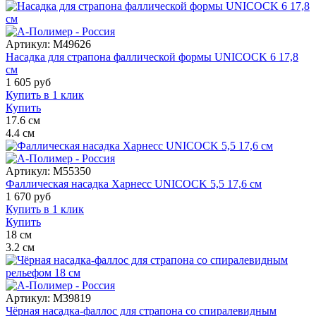
Артикул:
M49626
Насадка для страпона фаллической формы UNICOCK 6 17,8
см
1 605
руб
Купить в 1 клик
Купить
17.6
см
4.4
см
Артикул:
M55350
Фаллическая насадка Харнесс UNICOCK 5,5 17,6 см
1 670
руб
Купить в 1 клик
Купить
18
см
3.2
см
Артикул:
M39819
Чёрная насадка-фаллос для страпона со спиралевидным