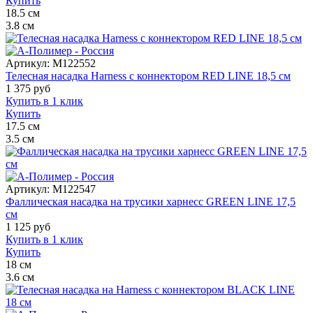
Купить
18.5
см
3.8
см
Артикул:
M122552
Телесная насадка Harness с коннектором RED LINE 18,5 см
1 375
руб
Купить в 1 клик
Купить
17.5
см
3.5
см
Артикул:
M122547
Фаллическая насадка на трусики харнесс GREEN LINE 17,5
см
1 125
руб
Купить в 1 клик
Купить
18
см
3.6
см