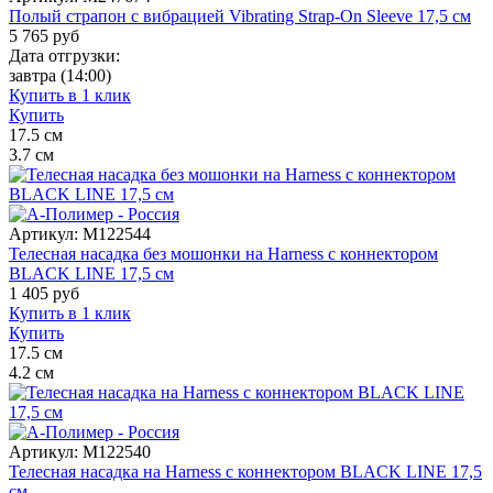
Полый страпон с вибрацией Vibrating Strap-On Sleeve 17,5 см
5 765
руб
Дата отгрузки:
завтра
(14:00)
Купить в 1 клик
Купить
17.5
см
3.7
см
Артикул:
M122544
Телесная насадка без мошонки на Harness с коннектором
BLACK LINE 17,5 см
1 405
руб
Купить в 1 клик
Купить
17.5
см
4.2
см
Артикул:
M122540
Телесная насадка на Harness с коннектором BLACK LINE 17,5
см