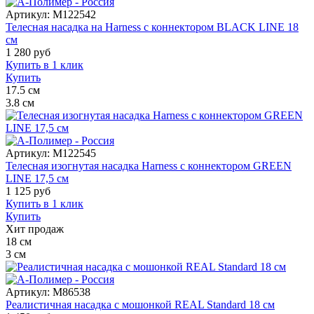
Артикул:
M122542
Телесная насадка на Harness с коннектором BLACK LINE 18
см
1 280
руб
Купить в 1 клик
Купить
17.5
см
3.8
см
Артикул:
M122545
Телесная изогнутая насадка Harness с коннектором GREEN
LINE 17,5 см
1 125
руб
Купить в 1 клик
Купить
Хит продаж
18
см
3
см
Артикул:
M86538
Реалистичная насадка с мошонкой REAL Standard 18 см