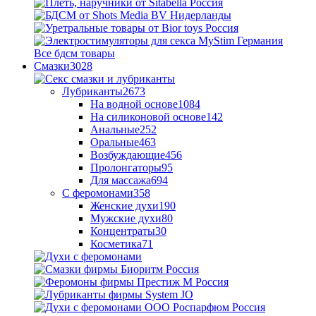
Все бдсм товары
Смазки
3028
Лубриканты
2673
На водной основе
1084
На силиконовой основе
142
Анальные
252
Оральные
463
Возбуждающие
456
Пролонгаторы
95
Для массажа
694
С феромонами
358
Женские духи
190
Мужские духи
80
Концентраты
30
Косметика
71