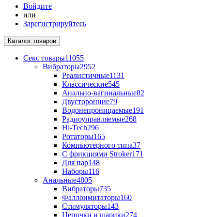
Войдите
или
Зарегистрируйтесь
Каталог
товаров
Секс товары
11055
Вибраторы
2952
Реалистичные
1131
Классические
545
Анально-вагинальные
82
Двусторонние
79
Водонепроницаемые
191
Радиоуправляемые
268
Hi-Tech
296
Ротаторы
165
Компьютерного типа
37
С фрикциями Stroker
171
Для пар
148
Наборы
116
Анальные
4805
Вибраторы
735
Фаллоимитаторы
160
Стимуляторы
143
Цепочки и шарики
274