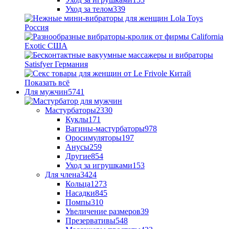
Уход за телом
339
Показать всё
Для мужчин
5741
Мастурбаторы
2330
Куклы
171
Вагины-мастурбаторы
978
Оросимуляторы
197
Анусы
259
Другие
854
Уход за игрушками
153
Для члена
3424
Кольца
1273
Насадки
845
Помпы
310
Увеличение размеров
39
Презервативы
548