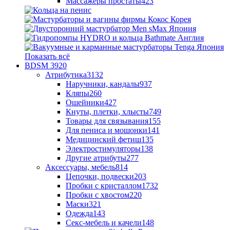
Массажеры простаты
423
Показать всё
BDSM
3920
Атрибутика
3132
Наручники, кандалы
937
Кляпы
260
Ошейники
427
Кнуты, плетки, хлысты
749
Товары для связывания
155
Для пениса и мошонки
141
Медицинский фетиш
135
Электростимуляторы
138
Другие атрибуты
277
Аксессуары, мебель
814
Цепочки, подвески
203
Пробки с кристаллом
1732
Пробки с хвостом
220
Маски
321
Одежда
143
Секс-мебель и качели
148