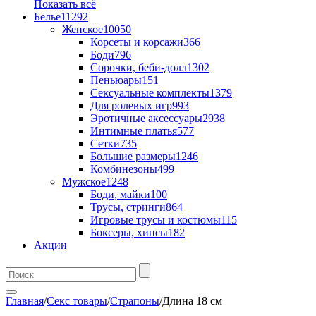
Показать всё
Белье
11292
Женское
10050
Корсеты и корсажи
366
Боди
796
Сорочки, беби-долл
1302
Пеньюары
151
Сексуальные комплекты
1379
Для ролевых игр
993
Эротичные аксессуары
2938
Интимные платья
577
Сетки
735
Большие размеры
1246
Комбинезоны
499
Мужское
1248
Боди, майки
100
Трусы, стринги
864
Игровые трусы и костюмы
115
Боксеры, хипсы
182
Акции
Главная
/
Секс товары
/
Страпоны
/
Длина 18 см