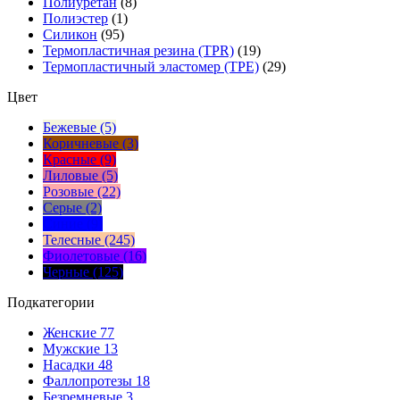
Полиуретан
(8)
Полиэстер
(1)
Силикон
(95)
Термопластичная резина (TPR)
(19)
Термопластичный эластомер (TPE)
(29)
Цвет
Бежевые (5)
Коричневые (3)
Красные (9)
Лиловые (5)
Розовые (22)
Серые (2)
Синие (9)
Телесные (245)
Фиолетовые (16)
Черные (125)
Подкатегории
Женские
77
Мужские
13
Насадки
48
Фаллопротезы
18
Безремневые
3