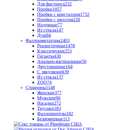
Для фистинга
232
Пробки
1057
Пробки с кристаллом
1732
Пробки с хвостом
220
Надувные
77
Из стекла
147
Душ
94
Фаллоимитаторы
2403
Реалистичные
1478
Классические
253
Гиганты
430
Анально-вагинальные
56
Двусторонние
164
С эякуляцией
39
Из стекла
137
ZOO
74
Страпоны
1148
Женские
377
Мужские
90
Насадки
272
Трусики
183
Фаллопротезы
182
Безремневые
113