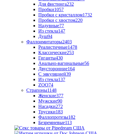
Для фистинга
232
Пробки
1057
Пробки с кристаллом
1732
Пробки с хвостом
220
Надувные
77
Из стекла
147
Душ
94
Фаллоимитаторы
2403
Реалистичные
1478
Классические
253
Гиганты
430
Анально-вагинальные
56
Двусторонние
164
С эякуляцией
39
Из стекла
137
ZOO
74
Страпоны
1148
Женские
377
Мужские
90
Насадки
272
Трусики
183
Фаллопротезы
182
Безремневые
113