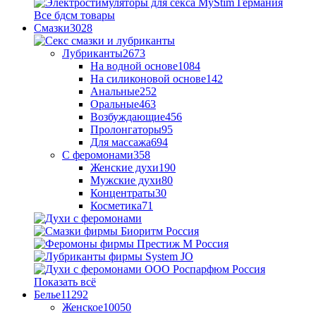
Все бдсм товары
Смазки
3028
Лубриканты
2673
На водной основе
1084
На силиконовой основе
142
Анальные
252
Оральные
463
Возбуждающие
456
Пролонгаторы
95
Для массажа
694
С феромонами
358
Женские духи
190
Мужские духи
80
Концентраты
30
Косметика
71
Показать всё
Белье
11292
Женское
10050