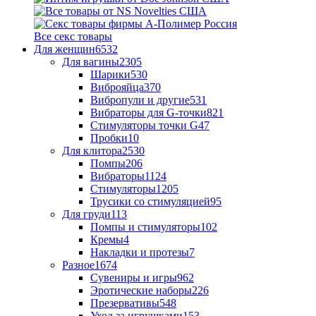
Все секс товары
Для женщин
6532
Для вагины
2305
Шарики
530
Виброяйца
370
Вибропули и другие
531
Вибраторы для G-точки
821
Стимуляторы точки G
47
Пробки
10
Для клитора
2530
Помпы
206
Вибраторы
1124
Стимуляторы
1205
Трусики со стимуляцией
95
Для груди
113
Помпы и стимуляторы
102
Кремы
4
Накладки и протезы
7
Разное
1674
Сувениры и игры
962
Эротические наборы
226
Презервативы
548
Уход за игрушками
153