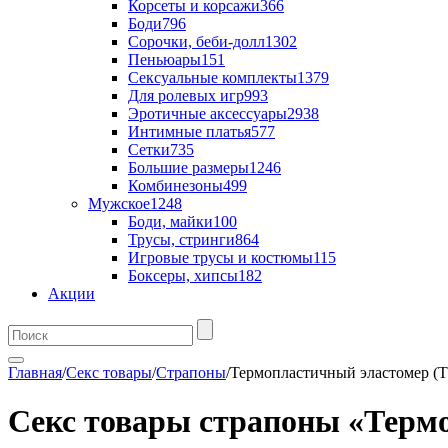
Корсеты и корсажи
366
Боди
796
Сорочки, беби-долл
1302
Пеньюары
151
Сексуальные комплекты
1379
Для ролевых игр
993
Эротичные аксессуары
2938
Интимные платья
577
Сетки
735
Большие размеры
1246
Комбинезоны
499
Мужское
1248
Боди, майки
100
Трусы, стринги
864
Игровые трусы и костюмы
115
Боксеры, хипсы
182
Акции
Главная
/
Секс товары
/
Страпоны
/
Термопластичный эластомер (
Секс товары страпоны «Терм