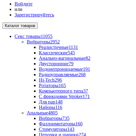
Войдите
или
Зарегистрируйтесь
Каталог
товаров
Секс товары
11055
Вибраторы
2952
Реалистичные
1131
Классические
545
Анально-вагинальные
82
Двусторонние
79
Водонепроницаемые
191
Радиоуправляемые
268
Hi-Tech
296
Ротаторы
165
Компьютерного типа
37
С фрикциями Stroker
171
Для пар
148
Наборы
116
Анальные
4805
Вибраторы
735
Фаллоимитаторы
160
Стимуляторы
143
Цепочки и шарики
274