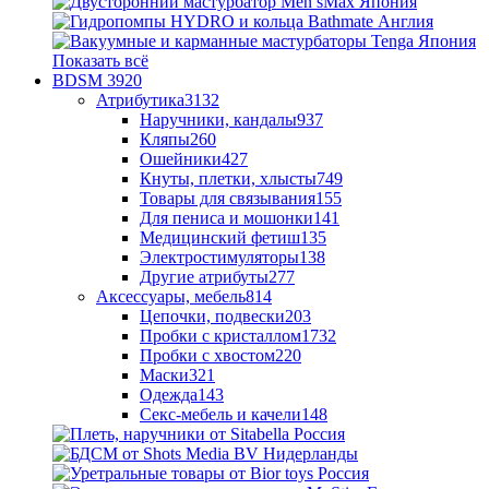
Показать всё
BDSM
3920
Атрибутика
3132
Наручники, кандалы
937
Кляпы
260
Ошейники
427
Кнуты, плетки, хлысты
749
Товары для связывания
155
Для пениса и мошонки
141
Медицинский фетиш
135
Электростимуляторы
138
Другие атрибуты
277
Аксессуары, мебель
814
Цепочки, подвески
203
Пробки с кристаллом
1732
Пробки с хвостом
220
Маски
321
Одежда
143
Секс-мебель и качели
148