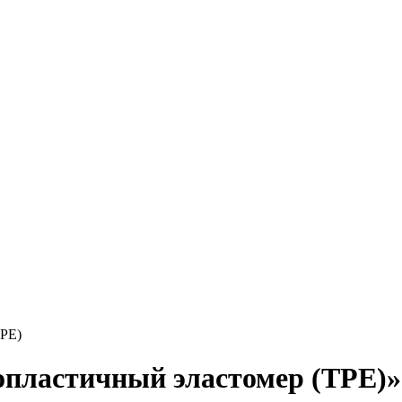
TPE)
опластичный эластомер (TPE)»