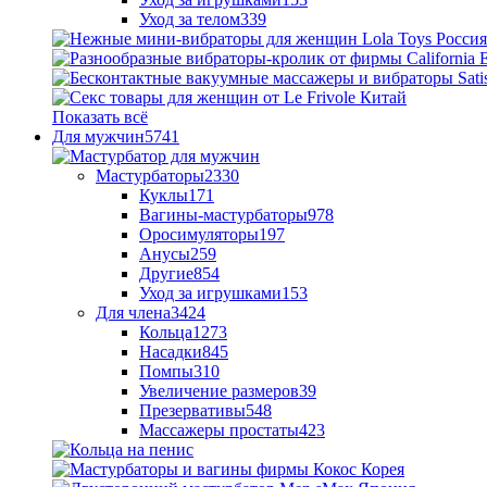
Уход за телом
339
Показать всё
Для мужчин
5741
Мастурбаторы
2330
Куклы
171
Вагины-мастурбаторы
978
Оросимуляторы
197
Анусы
259
Другие
854
Уход за игрушками
153
Для члена
3424
Кольца
1273
Насадки
845
Помпы
310
Увеличение размеров
39
Презервативы
548
Массажеры простаты
423