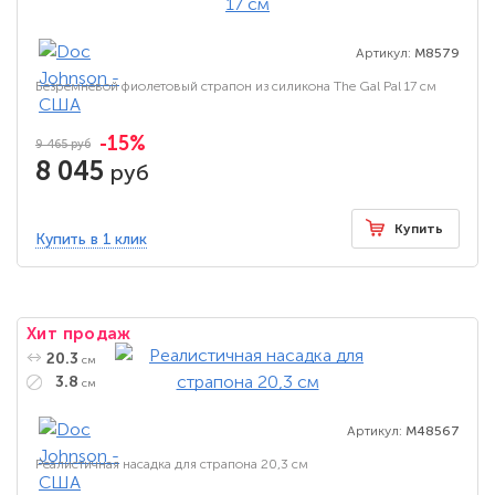
Артикул:
M8579
Безремневой фиолетовый страпон из силикона The Gal Pal 17 см
-15%
9 465 руб
8 045
руб
Купить
Купить в 1 клик
Хит продаж
20.3
см
3.8
см
Артикул:
M48567
Реалистичная насадка для страпона 20,3 см