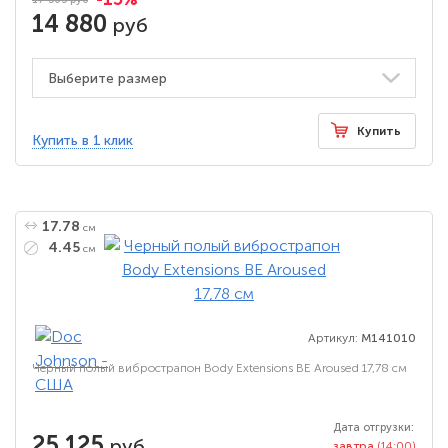
14 880
руб
Купить
Купить в 1 клик
17.78
см
4.45
см
Артикул:
M141010
Черный полый вибрострапон Body Extensions BE Aroused 17,78 см
Дата отгрузки:
25 125
руб
завтра
(14:00)