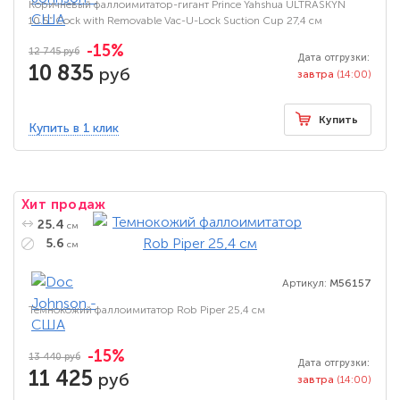
Коричневый фаллоимитатор-гигант Prince Yahshua ULTRASKYN
10.5” Cock with Removable Vac-U-Lock Suction Cup 27,4 см
-15%
12 745 руб
Дата отгрузки:
10 835
руб
завтра
(14:00)
Купить
Купить в 1 клик
Хит продаж
25.4
см
5.6
см
Артикул:
M56157
Темнокожий фаллоимитатор Rob Piper 25,4 см
-15%
13 440 руб
Дата отгрузки:
11 425
руб
завтра
(14:00)