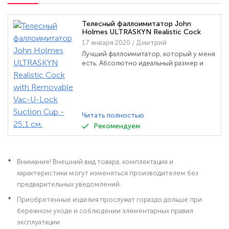
Телесный фаллоимитатор John
Holmes ULTRASKYN Realistic Cock
with Removable Vac-U-Lock Suction
17 января 2020
/ Дмитрий
Cup - 25,1 см.
Лучший фаллоимитатор, который у меня
есть. Абсолютно идеальный размер и
приятный материал. Присоска хорошая,
на ровной поверхности держит. На
плитке в ванне крепиться отлично. На
шершавой стене не держится.
Читать полностью
Рекомендуем
Внимание! Внешний вид товара, комплектация и
характеристики могут изменяться производителем без
предварительных уведомлений.
Приобретенные изделия прослужат гораздо дольше при
бережном уходе и соблюдении элементарных правил
эксплуатации.