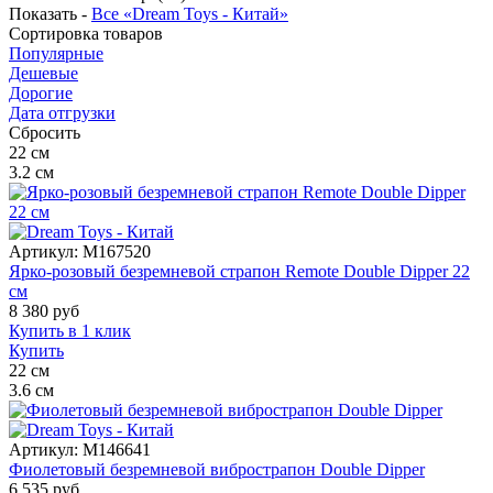
Показать -
Все «Dream Toys - Китай»
Сортировка
товаров
Популярные
Дешевые
Дорогие
Дата отгрузки
Сбросить
22
см
3.2
см
Артикул:
M167520
Ярко-розовый безремневой страпон Remote Double Dipper 22
см
8 380
руб
Купить в 1 клик
Купить
22
см
3.6
см
Артикул:
M146641
Фиолетовый безремневой вибрострапон Double Dipper
6 535
руб