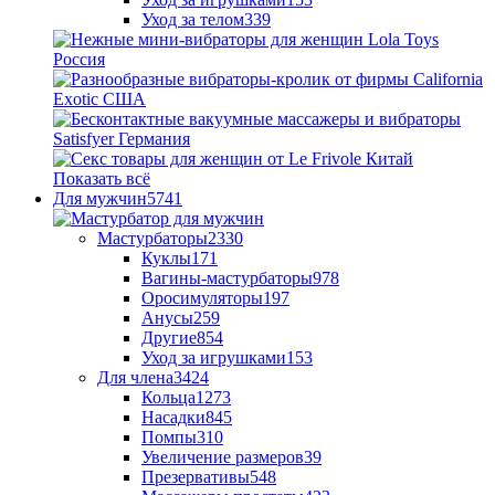
Уход за телом
339
Показать всё
Для мужчин
5741
Мастурбаторы
2330
Куклы
171
Вагины-мастурбаторы
978
Оросимуляторы
197
Анусы
259
Другие
854
Уход за игрушками
153
Для члена
3424
Кольца
1273
Насадки
845
Помпы
310
Увеличение размеров
39
Презервативы
548