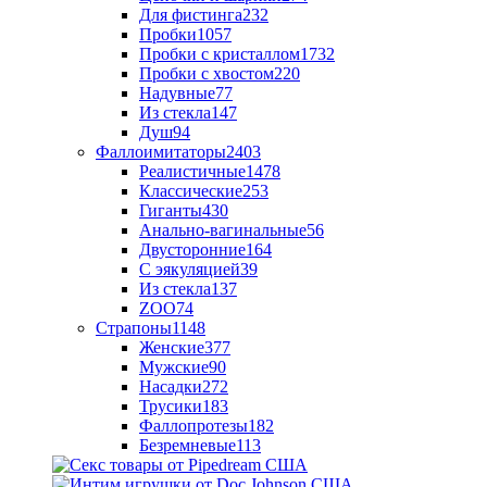
Для фистинга
232
Пробки
1057
Пробки с кристаллом
1732
Пробки с хвостом
220
Надувные
77
Из стекла
147
Душ
94
Фаллоимитаторы
2403
Реалистичные
1478
Классические
253
Гиганты
430
Анально-вагинальные
56
Двусторонние
164
С эякуляцией
39
Из стекла
137
ZOO
74
Страпоны
1148
Женские
377
Мужские
90
Насадки
272
Трусики
183
Фаллопротезы
182
Безремневые
113