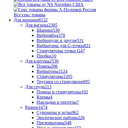
Все секс товары
Для женщин
6532
Для вагины
2305
Шарики
530
Виброяйца
370
Вибропули и другие
531
Вибраторы для G-точки
821
Стимуляторы точки G
47
Пробки
10
Для клитора
2530
Помпы
206
Вибраторы
1124
Стимуляторы
1205
Трусики со стимуляцией
95
Для груди
113
Помпы и стимуляторы
102
Кремы
4
Накладки и протезы
7
Разное
1674
Сувениры и игры
962
Эротические наборы
226
Презервативы
548
Уход за игрушками
153