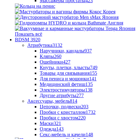
Массажеры простаты
423
Показать всё
BDSM
3920
Атрибутика
3132
Наручники, кандалы
937
Кляпы
260
Ошейники
427
Кнуты, плетки, хлысты
749
Товары для связывания
155
Для пениса и мошонки
141
Медицинский фетиш
135
Электростимуляторы
138
Другие атрибуты
277
Аксессуары, мебель
814
Цепочки, подвески
203
Пробки с кристаллом
1732
Пробки с хвостом
220
Маски
321
Одежда
143
Секс-мебель и качели
148