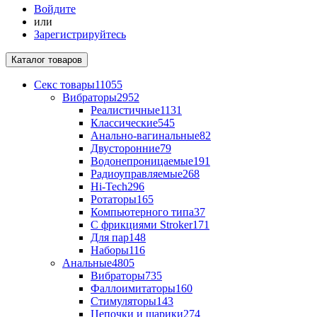
Войдите
или
Зарегистрируйтесь
Каталог
товаров
Секс товары
11055
Вибраторы
2952
Реалистичные
1131
Классические
545
Анально-вагинальные
82
Двусторонние
79
Водонепроницаемые
191
Радиоуправляемые
268
Hi-Tech
296
Ротаторы
165
Компьютерного типа
37
С фрикциями Stroker
171
Для пар
148
Наборы
116
Анальные
4805
Вибраторы
735
Фаллоимитаторы
160
Стимуляторы
143
Цепочки и шарики
274