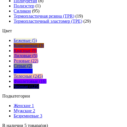
Полиуретан
(8)
Полиэстер
(1)
Силикон
(95)
Термопластичная резина (TPR)
(19)
Термопластичный эластомер (TPE)
(29)
Цвет
Бежевые (5)
Коричневые (3)
Красные (9)
Лиловые (5)
Розовые (22)
Серые (2)
Синие (9)
Телесные (245)
Фиолетовые (16)
Черные (125)
Подкатегории
Женские
1
Мужские
2
Безремневые
3
В наличии 5 товара(ов)