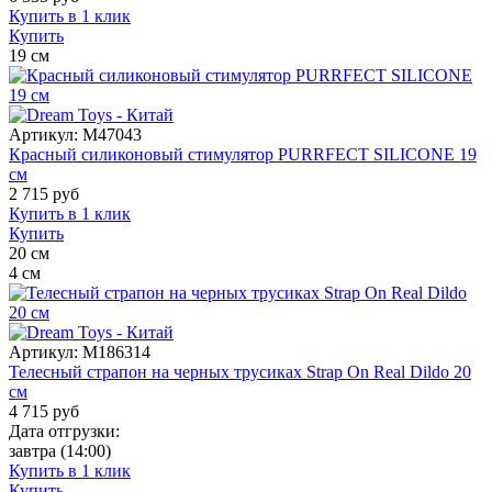
Купить в 1 клик
Купить
19
см
Артикул:
M47043
Красный силиконовый стимулятор PURRFECT SILICONE 19
см
2 715
руб
Купить в 1 клик
Купить
20
см
4
см
Артикул:
M186314
Телесный страпон на черных трусиках Strap On Real Dildo 20
см
4 715
руб
Дата отгрузки:
завтра
(14:00)
Купить в 1 клик
Купить