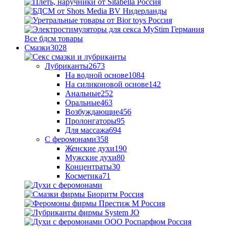
Все бдсм товары
Смазки
3028
Лубриканты
2673
На водной основе
1084
На силиконовой основе
142
Анальные
252
Оральные
463
Возбуждающие
456
Пролонгаторы
95
Для массажа
694
С феромонами
358
Женские духи
190
Мужские духи
80
Концентраты
30
Косметика
71