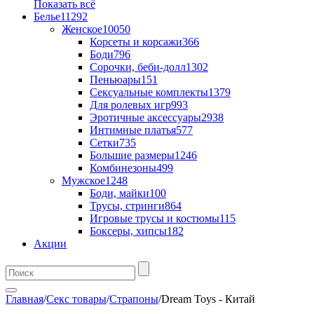
Показать всё
Белье
11292
Женское
10050
Корсеты и корсажи
366
Боди
796
Сорочки, беби-долл
1302
Пеньюары
151
Сексуальные комплекты
1379
Для ролевых игр
993
Эротичные аксессуары
2938
Интимные платья
577
Сетки
735
Большие размеры
1246
Комбинезоны
499
Мужское
1248
Боди, майки
100
Трусы, стринги
864
Игровые трусы и костюмы
115
Боксеры, хипсы
182
Акции
Главная
/
Секс товары
/
Страпоны
/
Dream Toys - Китай