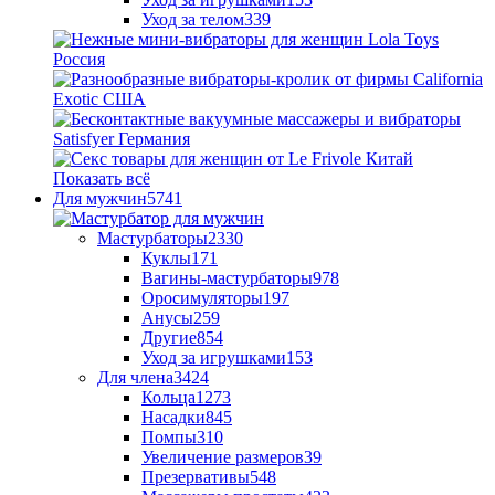
Уход за телом
339
Показать всё
Для мужчин
5741
Мастурбаторы
2330
Куклы
171
Вагины-мастурбаторы
978
Оросимуляторы
197
Анусы
259
Другие
854
Уход за игрушками
153
Для члена
3424
Кольца
1273
Насадки
845
Помпы
310
Увеличение размеров
39
Презервативы
548