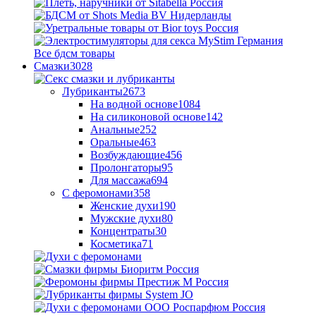
Все бдсм товары
Смазки
3028
Лубриканты
2673
На водной основе
1084
На силиконовой основе
142
Анальные
252
Оральные
463
Возбуждающие
456
Пролонгаторы
95
Для массажа
694
С феромонами
358
Женские духи
190
Мужские духи
80
Концентраты
30
Косметика
71