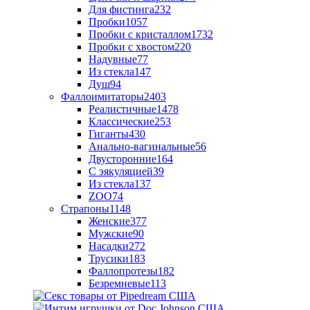
Для фистинга
232
Пробки
1057
Пробки с кристаллом
1732
Пробки с хвостом
220
Надувные
77
Из стекла
147
Душ
94
Фаллоимитаторы
2403
Реалистичные
1478
Классические
253
Гиганты
430
Анально-вагинальные
56
Двусторонние
164
С эякуляцией
39
Из стекла
137
ZOO
74
Страпоны
1148
Женские
377
Мужские
90
Насадки
272
Трусики
183
Фаллопротезы
182
Безремневые
113