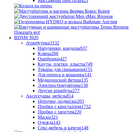
Массажеры простаты
423
Показать всё
BDSM
3920
Атрибутика
3132
Наручники, кандалы
937
Кляпы
260
Ошейники
427
Кнуты, плетки, хлысты
749
Товары для связывания
155
Для пениса и мошонки
141
Медицинский фетиш
135
Электростимуляторы
138
Другие атрибуты
277
Аксессуары, мебель
814
Цепочки, подвески
203
Пробки с кристаллом
1732
Пробки с хвостом
220
Маски
321
Одежда
143
Секс-мебель и качели
148