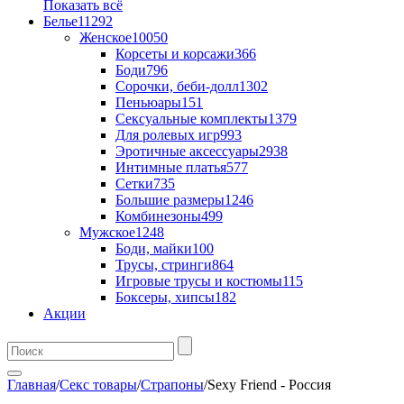
Показать всё
Белье
11292
Женское
10050
Корсеты и корсажи
366
Боди
796
Сорочки, беби-долл
1302
Пеньюары
151
Сексуальные комплекты
1379
Для ролевых игр
993
Эротичные аксессуары
2938
Интимные платья
577
Сетки
735
Большие размеры
1246
Комбинезоны
499
Мужское
1248
Боди, майки
100
Трусы, стринги
864
Игровые трусы и костюмы
115
Боксеры, хипсы
182
Акции
Главная
/
Секс товары
/
Страпоны
/
Sexy Friend - Россия