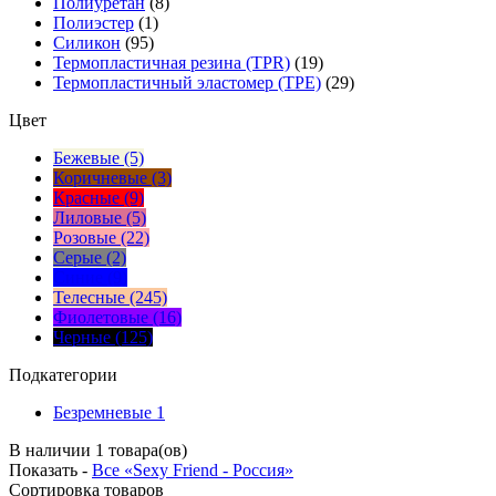
Полиуретан
(8)
Полиэстер
(1)
Силикон
(95)
Термопластичная резина (TPR)
(19)
Термопластичный эластомер (TPE)
(29)
Цвет
Бежевые (5)
Коричневые (3)
Красные (9)
Лиловые (5)
Розовые (22)
Серые (2)
Синие (9)
Телесные (245)
Фиолетовые (16)
Черные (125)
Подкатегории
Безремневые
1
В наличии 1 товара(ов)
Показать -
Все «Sexy Friend - Россия»
Сортировка
товаров