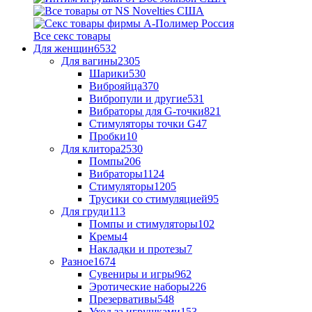
Все секс товары
Для женщин
6532
Для вагины
2305
Шарики
530
Виброяйца
370
Вибропули и другие
531
Вибраторы для G-точки
821
Стимуляторы точки G
47
Пробки
10
Для клитора
2530
Помпы
206
Вибраторы
1124
Стимуляторы
1205
Трусики со стимуляцией
95
Для груди
113
Помпы и стимуляторы
102
Кремы
4
Накладки и протезы
7
Разное
1674
Сувениры и игры
962
Эротические наборы
226
Презервативы
548
Уход за игрушками
153