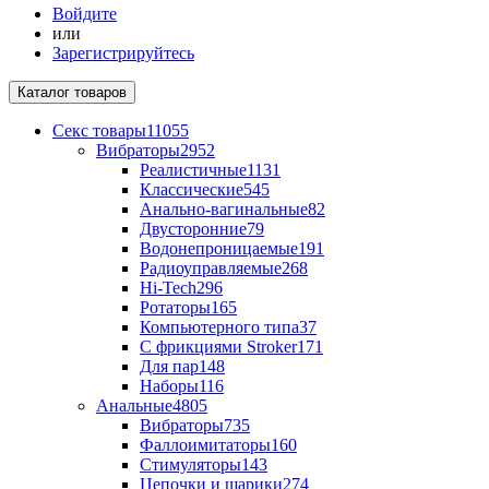
Войдите
или
Зарегистрируйтесь
Каталог
товаров
Секс товары
11055
Вибраторы
2952
Реалистичные
1131
Классические
545
Анально-вагинальные
82
Двусторонние
79
Водонепроницаемые
191
Радиоуправляемые
268
Hi-Tech
296
Ротаторы
165
Компьютерного типа
37
С фрикциями Stroker
171
Для пар
148
Наборы
116
Анальные
4805
Вибраторы
735
Фаллоимитаторы
160
Стимуляторы
143
Цепочки и шарики
274