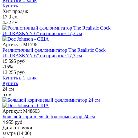
Купить в 1 клик
Купить
Хит продаж
17.3
см
4.32
см
Артикул:
M1596
Реалистичный фаллоимитатор The Realistic Cock
ULTRASKYN 6” на присоске 17,3 см
15 595 руб
-15%
13 255
руб
Купить в 1 клик
Купить
24
см
5
см
Артикул:
M48603
Большой коричневый фаллоимитатор 24 см
4 955
руб
Дата отгрузки:
завтра
(14:00)