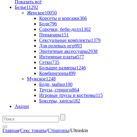
Показать всё
Белье
11292
Женское
10050
Корсеты и корсажи
366
Боди
796
Сорочки, беби-долл
1302
Пеньюары
151
Сексуальные комплекты
1379
Для ролевых игр
993
Эротичные аксессуары
2938
Интимные платья
577
Сетки
735
Большие размеры
1246
Комбинезоны
499
Мужское
1248
Боди, майки
100
Трусы, стринги
864
Игровые трусы и костюмы
115
Боксеры, хипсы
182
Акции
Главная
/
Секс товары
/
Страпоны
/
Ultraskin