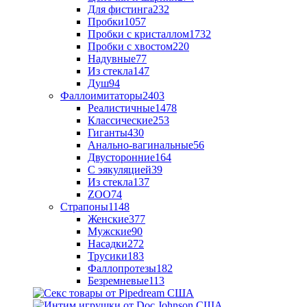
Для фистинга
232
Пробки
1057
Пробки с кристаллом
1732
Пробки с хвостом
220
Надувные
77
Из стекла
147
Душ
94
Фаллоимитаторы
2403
Реалистичные
1478
Классические
253
Гиганты
430
Анально-вагинальные
56
Двусторонние
164
С эякуляцией
39
Из стекла
137
ZOO
74
Страпоны
1148
Женские
377
Мужские
90
Насадки
272
Трусики
183
Фаллопротезы
182
Безремневые
113