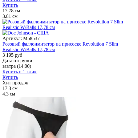
Купить
17.78
см
3.81
см
Артикул:
M58537
Розовый фаллоимитатор на присоске Revolution 7 Slim
Realistic W/Balls 17,78 см
3 195
руб
Дата отгрузки:
завтра
(14:00)
Купить в 1 клик
Купить
Хит продаж
17.3
см
4.3
см