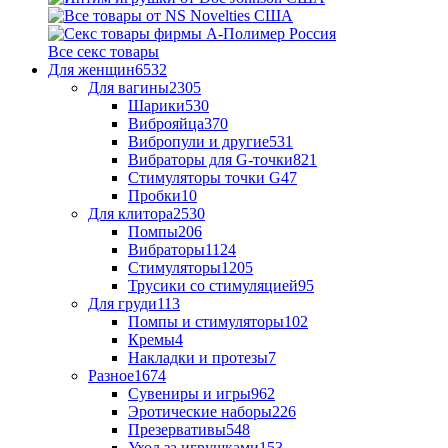
Все секс товары
Для женщин
6532
Для вагины
2305
Шарики
530
Виброяйца
370
Вибропули и другие
531
Вибраторы для G-точки
821
Стимуляторы точки G
47
Пробки
10
Для клитора
2530
Помпы
206
Вибраторы
1124
Стимуляторы
1205
Трусики со стимуляцией
95
Для груди
113
Помпы и стимуляторы
102
Кремы
4
Накладки и протезы
7
Разное
1674
Сувениры и игры
962
Эротические наборы
226
Презервативы
548
Уход за игрушками
153