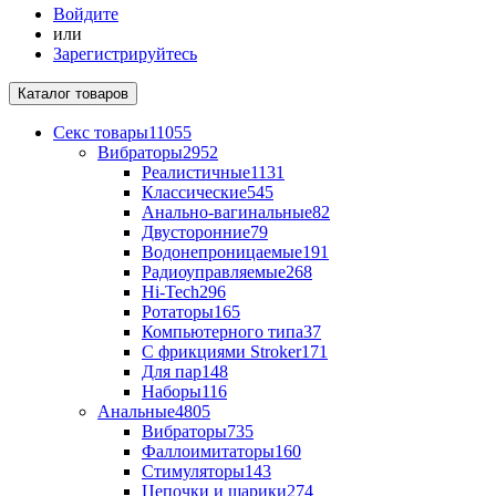
Войдите
или
Зарегистрируйтесь
Каталог
товаров
Секс товары
11055
Вибраторы
2952
Реалистичные
1131
Классические
545
Анально-вагинальные
82
Двусторонние
79
Водонепроницаемые
191
Радиоуправляемые
268
Hi-Tech
296
Ротаторы
165
Компьютерного типа
37
С фрикциями Stroker
171
Для пар
148
Наборы
116
Анальные
4805
Вибраторы
735
Фаллоимитаторы
160
Стимуляторы
143
Цепочки и шарики
274