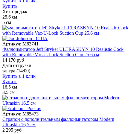
Купить в 1 клик
Купить
Хит продаж
25.6
см
5
см
Артикул:
M63741
Фаллоимитатор Jeff Stryker ULTRASKYN 10 Realistic Cock
with Removable Vac-U-Lock Suction Cup 25,6 см
14 170
руб
Дата отгрузки:
завтра
(14:00)
Купить в 1 клик
Купить
16.5
см
3.5
см
Артикул:
M65473
Страпон с дополнительным фаллоимитатором Modern
Ultraskin 16,5 см
2 295
руб