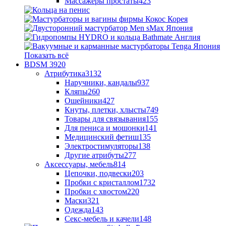
Массажеры простаты
423
Показать всё
BDSM
3920
Атрибутика
3132
Наручники, кандалы
937
Кляпы
260
Ошейники
427
Кнуты, плетки, хлысты
749
Товары для связывания
155
Для пениса и мошонки
141
Медицинский фетиш
135
Электростимуляторы
138
Другие атрибуты
277
Аксессуары, мебель
814
Цепочки, подвески
203
Пробки с кристаллом
1732
Пробки с хвостом
220
Маски
321
Одежда
143
Секс-мебель и качели
148