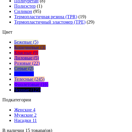
Полиуретан
(8)
Полиэстер
(1)
Силикон
(95)
Термопластичная резина (TPR)
(19)
Термопластичный эластомер (TPE)
(29)
Цвет
Бежевые (5)
Коричневые (3)
Красные (9)
Лиловые (5)
Розовые (22)
Серые (2)
Синие (9)
Телесные (245)
Фиолетовые (16)
Черные (125)
Подкатегории
Женские
4
Мужские
2
Насадки
11
В наличии 15 товара(ов)