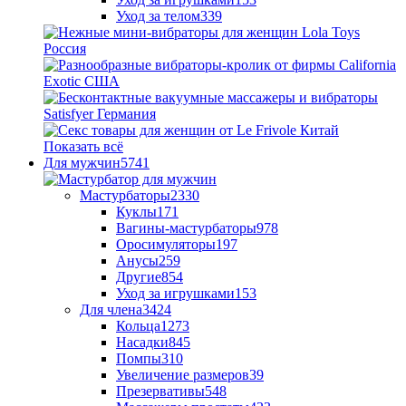
Уход за телом
339
Показать всё
Для мужчин
5741
Мастурбаторы
2330
Куклы
171
Вагины-мастурбаторы
978
Оросимуляторы
197
Анусы
259
Другие
854
Уход за игрушками
153
Для члена
3424
Кольца
1273
Насадки
845
Помпы
310
Увеличение размеров
39
Презервативы
548