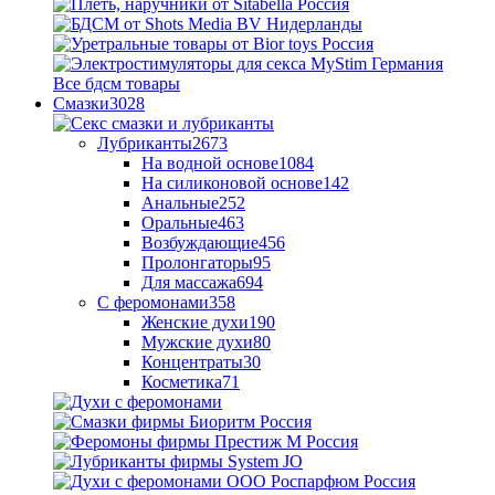
Все бдсм товары
Смазки
3028
Лубриканты
2673
На водной основе
1084
На силиконовой основе
142
Анальные
252
Оральные
463
Возбуждающие
456
Пролонгаторы
95
Для массажа
694
С феромонами
358
Женские духи
190
Мужские духи
80
Концентраты
30
Косметика
71