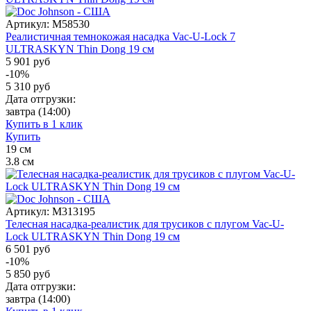
Артикул:
M58530
Реалистичная темнокожая насадка Vac-U-Lock 7
ULTRASKYN Thin Dong 19 см
5 901 руб
-10%
5 310
руб
Дата отгрузки:
завтра
(14:00)
Купить в 1 клик
Купить
19
см
3.8
см
Артикул:
M313195
Телесная насадка-реалистик для трусиков с плугом Vac-U-
Lock ULTRASKYN Thin Dong 19 см
6 501 руб
-10%
5 850
руб
Дата отгрузки:
завтра
(14:00)