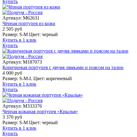
Купить
Артикул:
M62631
Чёрная портупея из кожи
2 505
руб
Размер:
S-M
Цвет:
черный
Купить в 1 клик
Купить
Артикул:
M187073
Коричневая портупея с двумя лямками и поясом на талии
4 000
руб
Размер:
S-M-L
Цвет:
коричневый
Купить в 1 клик
Купить
Артикул:
M333376
Черная кожаная портупея «Крылья»
3 370
руб
Размер:
S-M
Цвет:
черный
Купить в 1 клик
Купить