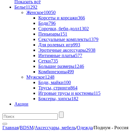
Показать всё
Белье
11292
Женское
10050
Корсеты и корсажи
366
Боди
796
Сорочки, беби-долл
1302
Пеньюары
151
Сексуальные комплекты
1379
Для ролевых игр
993
Эротичные аксессуары
2938
Интимные платья
577
Сетки
735
Большие размеры
1246
Комбинезоны
499
Мужское
1248
Боди, майки
100
Трусы, стринги
864
Игровые трусы и костюмы
115
Боксеры, хипсы
182
Акции
Главная
/
BDSM
/
Аксессуары, мебель
/
Одежда
/
Подиум - Россия