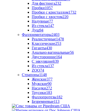
Для фистинга
232
Пробки
1057
Пробки с кристаллом
1732
Пробки с хвостом
220
Надувные
77
Из стекла
147
Душ
94
Фаллоимитаторы
2403
Реалистичные
1478
Классические
253
Гиганты
430
Анально-вагинальные
56
Двусторонние
164
С эякуляцией
39
Из стекла
137
ZOO
74
Страпоны
1148
Женские
377
Мужские
90
Насадки
272
Трусики
183
Фаллопротезы
182
Безремневые
113