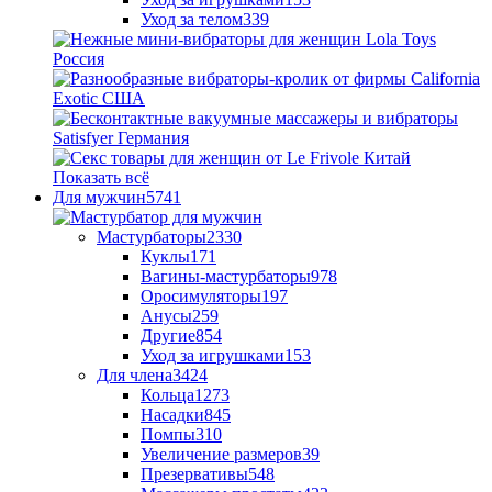
Уход за телом
339
Показать всё
Для мужчин
5741
Мастурбаторы
2330
Куклы
171
Вагины-мастурбаторы
978
Оросимуляторы
197
Анусы
259
Другие
854
Уход за игрушками
153
Для члена
3424
Кольца
1273
Насадки
845
Помпы
310
Увеличение размеров
39
Презервативы
548