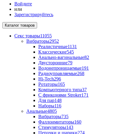
Войдите
или
Зарегистрируйтесь
Каталог
товаров
Секс товары
11055
Вибраторы
2952
Реалистичные
1131
Классические
545
Анально-вагинальные
82
Двусторонние
79
Водонепроницаемые
191
Радиоуправляемые
268
Hi-Tech
296
Ротаторы
165
Компьютерного типа
37
С фрикциями Stroker
171
Для пар
148
Наборы
116
Анальные
4805
Вибраторы
735
Фаллоимитаторы
160
Стимуляторы
143
Цепочки и шарики
274