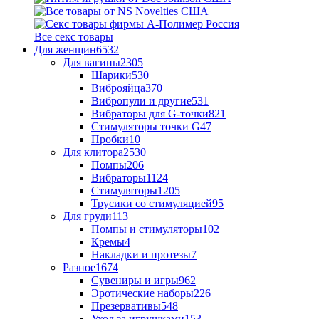
Все секс товары
Для женщин
6532
Для вагины
2305
Шарики
530
Виброяйца
370
Вибропули и другие
531
Вибраторы для G-точки
821
Стимуляторы точки G
47
Пробки
10
Для клитора
2530
Помпы
206
Вибраторы
1124
Стимуляторы
1205
Трусики со стимуляцией
95
Для груди
113
Помпы и стимуляторы
102
Кремы
4
Накладки и протезы
7
Разное
1674
Сувениры и игры
962
Эротические наборы
226
Презервативы
548
Уход за игрушками
153