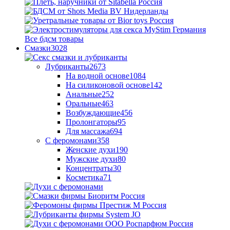
Все бдсм товары
Смазки
3028
Лубриканты
2673
На водной основе
1084
На силиконовой основе
142
Анальные
252
Оральные
463
Возбуждающие
456
Пролонгаторы
95
Для массажа
694
С феромонами
358
Женские духи
190
Мужские духи
80
Концентраты
30
Косметика
71