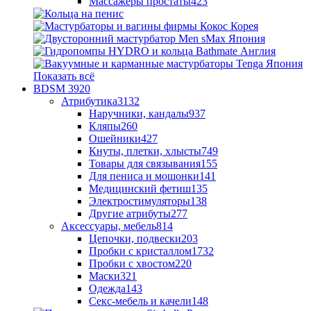
Массажеры простаты
423
Показать всё
BDSM
3920
Атрибутика
3132
Наручники, кандалы
937
Кляпы
260
Ошейники
427
Кнуты, плетки, хлысты
749
Товары для связывания
155
Для пениса и мошонки
141
Медицинский фетиш
135
Электростимуляторы
138
Другие атрибуты
277
Аксессуары, мебель
814
Цепочки, подвески
203
Пробки с кристаллом
1732
Пробки с хвостом
220
Маски
321
Одежда
143
Секс-мебель и качели
148