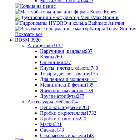
Массажеры простаты
423
Показать всё
BDSM
3920
Атрибутика
3132
Наручники, кандалы
937
Кляпы
260
Ошейники
427
Кнуты, плетки, хлысты
749
Товары для связывания
155
Для пениса и мошонки
141
Медицинский фетиш
135
Электростимуляторы
138
Другие атрибуты
277
Аксессуары, мебель
814
Цепочки, подвески
203
Пробки с кристаллом
1732
Пробки с хвостом
220
Маски
321
Одежда
143
Секс-мебель и качели
148