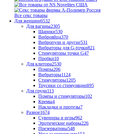
Все секс товары
Для женщин
6532
Для вагины
2305
Шарики
530
Виброяйца
370
Вибропули и другие
531
Вибраторы для G-точки
821
Стимуляторы точки G
47
Пробки
10
Для клитора
2530
Помпы
206
Вибраторы
1124
Стимуляторы
1205
Трусики со стимуляцией
95
Для груди
113
Помпы и стимуляторы
102
Кремы
4
Накладки и протезы
7
Разное
1674
Сувениры и игры
962
Эротические наборы
226
Презервативы
548
Уход за игрушками
153