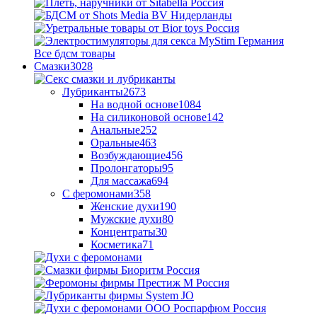
Все бдсм товары
Смазки
3028
Лубриканты
2673
На водной основе
1084
На силиконовой основе
142
Анальные
252
Оральные
463
Возбуждающие
456
Пролонгаторы
95
Для массажа
694
С феромонами
358
Женские духи
190
Мужские духи
80
Концентраты
30
Косметика
71