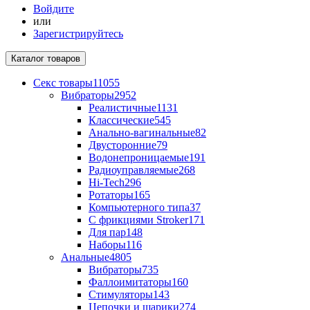
Войдите
или
Зарегистрируйтесь
Каталог
товаров
Секс товары
11055
Вибраторы
2952
Реалистичные
1131
Классические
545
Анально-вагинальные
82
Двусторонние
79
Водонепроницаемые
191
Радиоуправляемые
268
Hi-Tech
296
Ротаторы
165
Компьютерного типа
37
С фрикциями Stroker
171
Для пар
148
Наборы
116
Анальные
4805
Вибраторы
735
Фаллоимитаторы
160
Стимуляторы
143
Цепочки и шарики
274