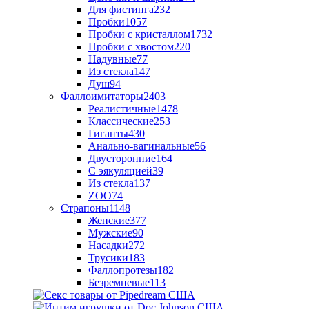
Для фистинга
232
Пробки
1057
Пробки с кристаллом
1732
Пробки с хвостом
220
Надувные
77
Из стекла
147
Душ
94
Фаллоимитаторы
2403
Реалистичные
1478
Классические
253
Гиганты
430
Анально-вагинальные
56
Двусторонние
164
С эякуляцией
39
Из стекла
137
ZOO
74
Страпоны
1148
Женские
377
Мужские
90
Насадки
272
Трусики
183
Фаллопротезы
182
Безремневые
113