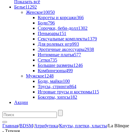
Показать всё
Белье
11292
Женское
10050
Корсеты и корсажи
366
Боди
796
Сорочки, беби-долл
1302
Пеньюары
151
Сексуальные комплекты
1379
Для ролевых игр
993
Эротичные аксессуары
2938
Интимные платья
577
Сетки
735
Большие размеры
1246
Комбинезоны
499
Мужское
1248
Боди, майки
100
Трусы, стринги
864
Игровые трусы и костюмы
115
Боксеры, хипсы
182
Акции
Главная
/
BDSM
/
Атрибутика
/
Кнуты, плетки, хлысты
/
La Blinque
- Турция