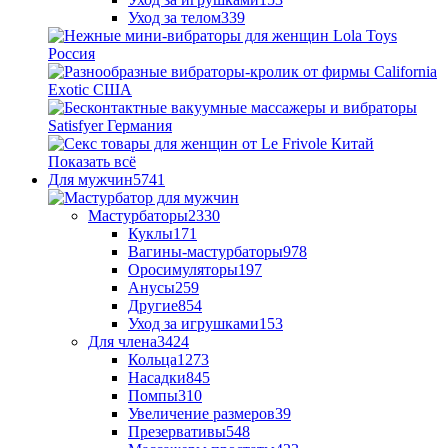
Уход за телом
339
Показать всё
Для мужчин
5741
Мастурбаторы
2330
Куклы
171
Вагины-мастурбаторы
978
Оросимуляторы
197
Анусы
259
Другие
854
Уход за игрушками
153
Для члена
3424
Кольца
1273
Насадки
845
Помпы
310
Увеличение размеров
39
Презервативы
548