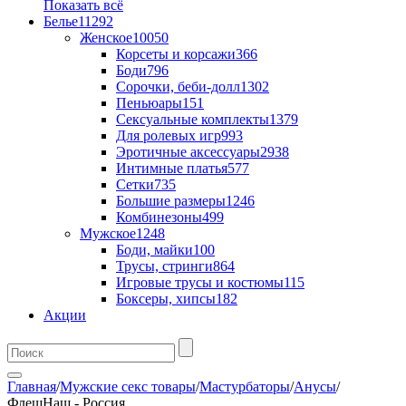
Показать всё
Белье
11292
Женское
10050
Корсеты и корсажи
366
Боди
796
Сорочки, беби-долл
1302
Пеньюары
151
Сексуальные комплекты
1379
Для ролевых игр
993
Эротичные аксессуары
2938
Интимные платья
577
Сетки
735
Большие размеры
1246
Комбинезоны
499
Мужское
1248
Боди, майки
100
Трусы, стринги
864
Игровые трусы и костюмы
115
Боксеры, хипсы
182
Акции
Главная
/
Мужские секс товары
/
Мастурбаторы
/
Анусы
/
ФлешНаш - Россия