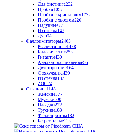
Для фистинга
232
Пробки
1057
Пробки с кристаллом
1732
Пробки с хвостом
220
Надувные
77
Из стекла
147
Душ
94
Фаллоимитаторы
2403
Реалистичные
1478
Классические
253
Гиганты
430
Анально-вагинальные
56
Двусторонние
164
С эякуляцией
39
Из стекла
137
ZOO
74
Страпоны
1148
Женские
377
Мужские
90
Насадки
272
Трусики
183
Фаллопротезы
182
Безремневые
113