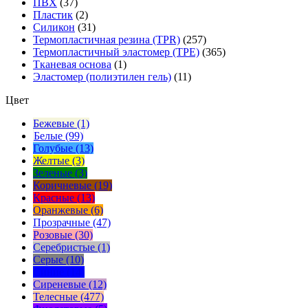
ПВХ
(37)
Пластик
(2)
Силикон
(31)
Термопластичная резина (TPR)
(257)
Термопластичный эластомер (TPE)
(365)
Тканевая основа
(1)
Эластомер (полиэтилен гель)
(11)
Цвет
Бежевые (1)
Белые (99)
Голубые (13)
Желтые (3)
Зеленые (3)
Коричневые (19)
Красные (13)
Оранжевые (6)
Прозрачные (47)
Розовые (30)
Серебристые (1)
Серые (10)
Синие (14)
Сиреневые (12)
Телесные (477)