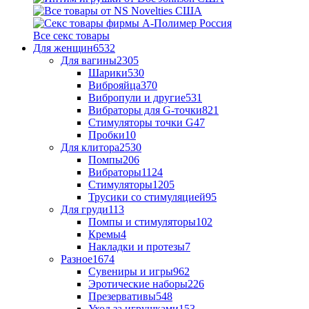
Все секс товары
Для женщин
6532
Для вагины
2305
Шарики
530
Виброяйца
370
Вибропули и другие
531
Вибраторы для G-точки
821
Стимуляторы точки G
47
Пробки
10
Для клитора
2530
Помпы
206
Вибраторы
1124
Стимуляторы
1205
Трусики со стимуляцией
95
Для груди
113
Помпы и стимуляторы
102
Кремы
4
Накладки и протезы
7
Разное
1674
Сувениры и игры
962
Эротические наборы
226
Презервативы
548
Уход за игрушками
153