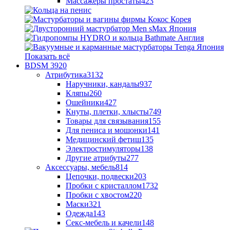
Массажеры простаты
423
Показать всё
BDSM
3920
Атрибутика
3132
Наручники, кандалы
937
Кляпы
260
Ошейники
427
Кнуты, плетки, хлысты
749
Товары для связывания
155
Для пениса и мошонки
141
Медицинский фетиш
135
Электростимуляторы
138
Другие атрибуты
277
Аксессуары, мебель
814
Цепочки, подвески
203
Пробки с кристаллом
1732
Пробки с хвостом
220
Маски
321
Одежда
143
Секс-мебель и качели
148