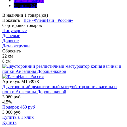
Фиолетовые (5)
Черные (64)
В наличии 1 товара(ов)
Показать -
Все «ФлешНаш - Россия»
Сортировка
товаров
Популярные
Дешевые
Дорогие
Дата отгрузки
Сбросить
22
см
8
см
Артикул:
M153978
Двусторонний реалистичный мастурбатор копия вагины и
попки Ангелины Дорошенковой
3 060 руб
-15%
Подарок
460
руб
3 060
руб
Купить в 1 клик
Купить