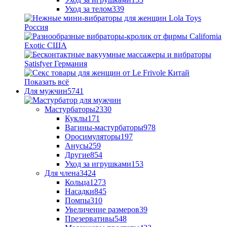
Уход за телом
339
Показать всё
Для мужчин
5741
Мастурбаторы
2330
Куклы
171
Вагины-мастурбаторы
978
Оросимуляторы
197
Анусы
259
Другие
854
Уход за игрушками
153
Для члена
3424
Кольца
1273
Насадки
845
Помпы
310
Увеличение размеров
39
Презервативы
548