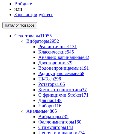
Войдите
или
Зарегистрируйтесь
Каталог
товаров
Секс товары
11055
Вибраторы
2952
Реалистичные
1131
Классические
545
Анально-вагинальные
82
Двусторонние
79
Водонепроницаемые
191
Радиоуправляемые
268
Hi-Tech
296
Ротаторы
165
Компьютерного типа
37
С фрикциями Stroker
171
Для пар
148
Наборы
116
Анальные
4805
Вибраторы
735
Фаллоимитаторы
160
Стимуляторы
143
Цепочки и шарики
274