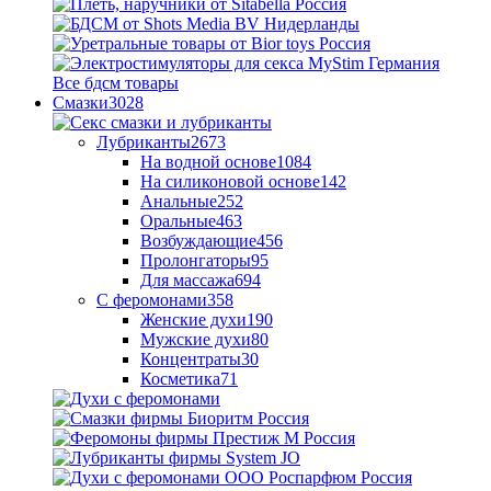
Все бдсм товары
Смазки
3028
Лубриканты
2673
На водной основе
1084
На силиконовой основе
142
Анальные
252
Оральные
463
Возбуждающие
456
Пролонгаторы
95
Для массажа
694
С феромонами
358
Женские духи
190
Мужские духи
80
Концентраты
30
Косметика
71