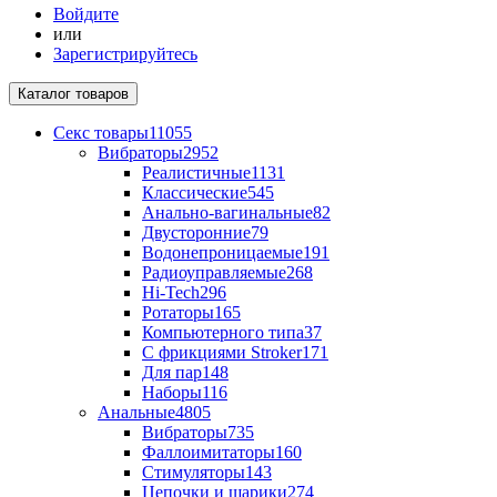
Войдите
или
Зарегистрируйтесь
Каталог
товаров
Секс товары
11055
Вибраторы
2952
Реалистичные
1131
Классические
545
Анально-вагинальные
82
Двусторонние
79
Водонепроницаемые
191
Радиоуправляемые
268
Hi-Tech
296
Ротаторы
165
Компьютерного типа
37
С фрикциями Stroker
171
Для пар
148
Наборы
116
Анальные
4805
Вибраторы
735
Фаллоимитаторы
160
Стимуляторы
143
Цепочки и шарики
274