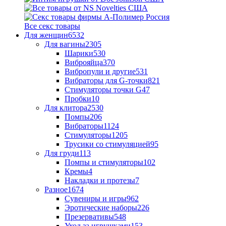
Все секс товары
Для женщин
6532
Для вагины
2305
Шарики
530
Виброяйца
370
Вибропули и другие
531
Вибраторы для G-точки
821
Стимуляторы точки G
47
Пробки
10
Для клитора
2530
Помпы
206
Вибраторы
1124
Стимуляторы
1205
Трусики со стимуляцией
95
Для груди
113
Помпы и стимуляторы
102
Кремы
4
Накладки и протезы
7
Разное
1674
Сувениры и игры
962
Эротические наборы
226
Презервативы
548
Уход за игрушками
153