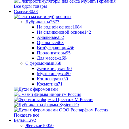
Все бдсм товары
Смазки
3028
Лубриканты
2673
На водной основе
1084
На силиконовой основе
142
Анальные
252
Оральные
463
Возбуждающие
456
Пролонгаторы
95
Для массажа
694
С феромонами
358
Женские духи
190
Мужские духи
80
Концентраты
30
Косметика
71
Показать всё
Белье
11292
Женское
10050