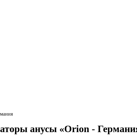
рмания
аторы анусы «Orion - Германи