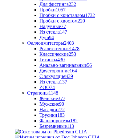
Для фистинга
232
Пробки
1057
Пробки с кристаллом
1732
Пробки с хвостом
220
Надувные
77
Из стекла
147
Душ
94
Фаллоимитаторы
2403
Реалистичные
1478
Классические
253
Гиганты
430
Анально-вагинальные
56
Двусторонние
164
С эякуляцией
39
Из стекла
137
ZOO
74
Страпоны
1148
Женские
377
Мужские
90
Насадки
272
Трусики
183
Фаллопротезы
182
Безремневые
113