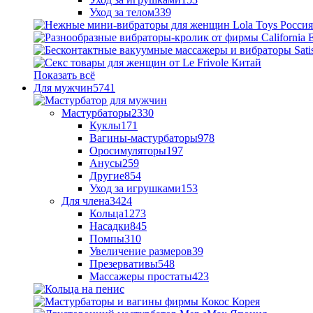
Уход за телом
339
Показать всё
Для мужчин
5741
Мастурбаторы
2330
Куклы
171
Вагины-мастурбаторы
978
Оросимуляторы
197
Анусы
259
Другие
854
Уход за игрушками
153
Для члена
3424
Кольца
1273
Насадки
845
Помпы
310
Увеличение размеров
39
Презервативы
548
Массажеры простаты
423