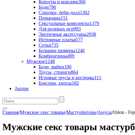
Корсеты и корсажи
366
Боди
796
Сорочки, беби-долл
1302
Пеньюары
151
Сексуальные комплекты
1379
Для ролевых игр
993
Эротичные аксессуары
2938
Интимные платья
577
Сетки
735
Большие размеры
1246
Комбинезоны
499
Мужское
1248
Боди, майки
100
Трусы, стринги
864
Игровые трусы и костюмы
115
Боксеры, хипсы
182
Акции
Главная
/
Мужские секс товары
/
Мастурбаторы
/
Анусы
/
Orion - Ге
Мужские секс товары мастурб