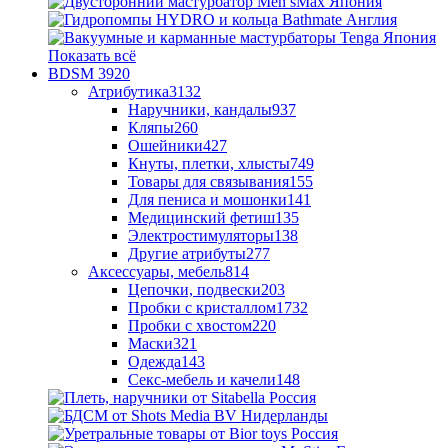
Показать всё
BDSM
3920
Атрибутика
3132
Наручники, кандалы
937
Кляпы
260
Ошейники
427
Кнуты, плетки, хлысты
749
Товары для связывания
155
Для пениса и мошонки
141
Медицинский фетиш
135
Электростимуляторы
138
Другие атрибуты
277
Аксессуары, мебель
814
Цепочки, подвески
203
Пробки с кристаллом
1732
Пробки с хвостом
220
Маски
321
Одежда
143
Секс-мебель и качели
148