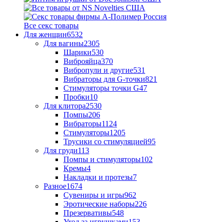
Все секс товары
Для женщин
6532
Для вагины
2305
Шарики
530
Виброяйца
370
Вибропули и другие
531
Вибраторы для G-точки
821
Стимуляторы точки G
47
Пробки
10
Для клитора
2530
Помпы
206
Вибраторы
1124
Стимуляторы
1205
Трусики со стимуляцией
95
Для груди
113
Помпы и стимуляторы
102
Кремы
4
Накладки и протезы
7
Разное
1674
Сувениры и игры
962
Эротические наборы
226
Презервативы
548
Уход за игрушками
153