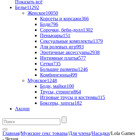
Показать всё
Белье
11292
Женское
10050
Корсеты и корсажи
366
Боди
796
Сорочки, беби-долл
1302
Пеньюары
151
Сексуальные комплекты
1379
Для ролевых игр
993
Эротичные аксессуары
2938
Интимные платья
577
Сетки
735
Большие размеры
1246
Комбинезоны
499
Мужское
1248
Боди, майки
100
Трусы, стринги
864
Игровые трусы и костюмы
115
Боксеры, хипсы
182
Акции
Главная
/
Мужские секс товары
/
Для члена
/
Насадки
/
Lola Games
- Чехия