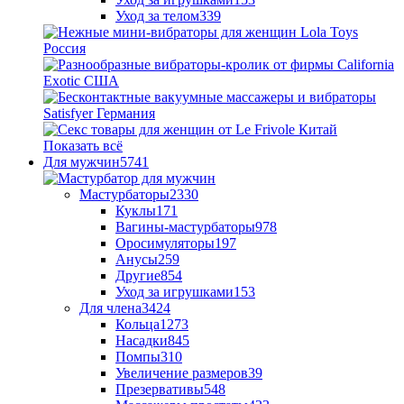
Уход за телом
339
Показать всё
Для мужчин
5741
Мастурбаторы
2330
Куклы
171
Вагины-мастурбаторы
978
Оросимуляторы
197
Анусы
259
Другие
854
Уход за игрушками
153
Для члена
3424
Кольца
1273
Насадки
845
Помпы
310
Увеличение размеров
39
Презервативы
548