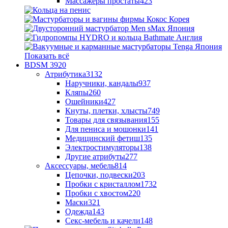
Массажеры простаты
423
Показать всё
BDSM
3920
Атрибутика
3132
Наручники, кандалы
937
Кляпы
260
Ошейники
427
Кнуты, плетки, хлысты
749
Товары для связывания
155
Для пениса и мошонки
141
Медицинский фетиш
135
Электростимуляторы
138
Другие атрибуты
277
Аксессуары, мебель
814
Цепочки, подвески
203
Пробки с кристаллом
1732
Пробки с хвостом
220
Маски
321
Одежда
143
Секс-мебель и качели
148