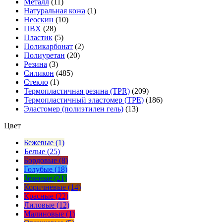
Металл
(11)
Натуральная кожа
(1)
Неоскин
(10)
ПВХ
(28)
Пластик
(5)
Поликарбонат
(2)
Полиуретан
(20)
Резина
(3)
Силикон
(485)
Стекло
(1)
Термопластичная резина (TPR)
(209)
Термопластичный эластомер (TPE)
(186)
Эластомер (полиэтилен гель)
(13)
Цвет
Бежевые (1)
Белые (25)
Бордовые (8)
Голубые (18)
Зеленые (21)
Коричневые (14)
Красные (22)
Лиловые (12)
Малиновые (1)