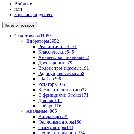
Войдите
или
Зарегистрируйтесь
Каталог
товаров
Секс товары
11055
Вибраторы
2952
Реалистичные
1131
Классические
545
Анально-вагинальные
82
Двусторонние
79
Водонепроницаемые
191
Радиоуправляемые
268
Hi-Tech
296
Ротаторы
165
Компьютерного типа
37
С фрикциями Stroker
171
Для пар
148
Наборы
116
Анальные
4805
Вибраторы
735
Фаллоимитаторы
160
Стимуляторы
143
Цепочки и шарики
274