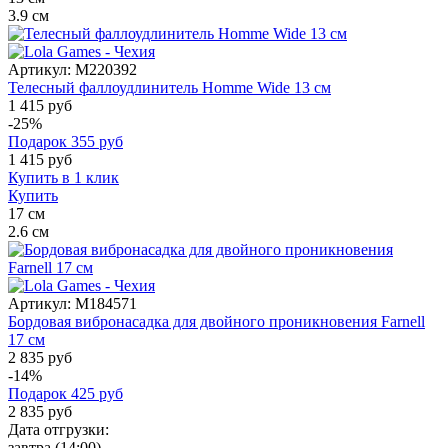
3.9
см
Артикул:
M220392
Телесный фаллоудлинитель Homme Wide 13 см
1 415 руб
-25%
Подарок
355
руб
1 415
руб
Купить в 1 клик
Купить
17
см
2.6
см
Артикул:
M184571
Бордовая вибронасадка для двойного проникновения Farnell
17 см
2 835 руб
-14%
Подарок
425
руб
2 835
руб
Дата отгрузки:
завтра
(14:00)