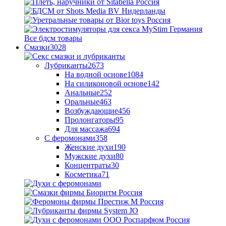
Все бдсм товары
Смазки
3028
Лубриканты
2673
На водной основе
1084
На силиконовой основе
142
Анальные
252
Оральные
463
Возбуждающие
456
Пролонгаторы
95
Для массажа
694
С феромонами
358
Женские духи
190
Мужские духи
80
Концентраты
30
Косметика
71