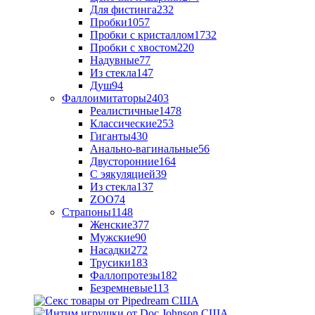
Для фистинга
232
Пробки
1057
Пробки с кристаллом
1732
Пробки с хвостом
220
Надувные
77
Из стекла
147
Душ
94
Фаллоимитаторы
2403
Реалистичные
1478
Классические
253
Гиганты
430
Анально-вагинальные
56
Двусторонние
164
С эякуляцией
39
Из стекла
137
ZOO
74
Страпоны
1148
Женские
377
Мужские
90
Насадки
272
Трусики
183
Фаллопротезы
182
Безремневые
113