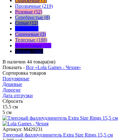
Оранжевые (5)
Прозрачные (219)
Розовые (52)
Серебристые (8)
Серые (12)
Синие (50)
Сиреневые (3)
Телесные (188)
Фиолетовые (53)
Черные (368)
В наличии 44 товара(ов)
Показать -
Все «Lola Games - Чехия»
Сортировка
товаров
Популярные
Дешевые
Дорогие
Дата отгрузки
Сбросить
15.5
см
5
см
Артикул:
M429231
Тлеесный фаллоудлинитель Extra Size Rings 15,5 см