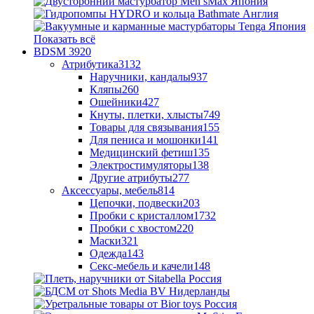
Показать всё
BDSM
3920
Атрибутика
3132
Наручники, кандалы
937
Кляпы
260
Ошейники
427
Кнуты, плетки, хлысты
749
Товары для связывания
155
Для пениса и мошонки
141
Медицинский фетиш
135
Электростимуляторы
138
Другие атрибуты
277
Аксессуары, мебель
814
Цепочки, подвески
203
Пробки с кристаллом
1732
Пробки с хвостом
220
Маски
321
Одежда
143
Секс-мебель и качели
148