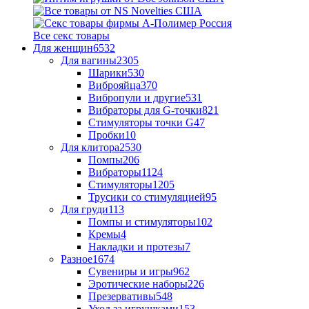
Все секс товары
Для женщин
6532
Для вагины
2305
Шарики
530
Виброяйца
370
Вибропули и другие
531
Вибраторы для G-точки
821
Стимуляторы точки G
47
Пробки
10
Для клитора
2530
Помпы
206
Вибраторы
1124
Стимуляторы
1205
Трусики со стимуляцией
95
Для груди
113
Помпы и стимуляторы
102
Кремы
4
Накладки и протезы
7
Разное
1674
Сувениры и игры
962
Эротические наборы
226
Презервативы
548
Уход за игрушками
153