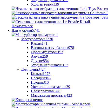
Уход за телом
339
Показать всё
Для мужчин
5741
Мастурбаторы
2330
Куклы
171
Вагины-мастурбаторы
978
Оросимуляторы
197
Анусы
259
Другие
854
Уход за игрушками
153
Для члена
3424
Кольца
1273
Насадки
845
Помпы
310
Увеличение размеров
39
Презервативы
548
Массажеры простаты
423