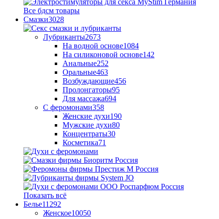
Все бдсм товары
Смазки
3028
Лубриканты
2673
На водной основе
1084
На силиконовой основе
142
Анальные
252
Оральные
463
Возбуждающие
456
Пролонгаторы
95
Для массажа
694
С феромонами
358
Женские духи
190
Мужские духи
80
Концентраты
30
Косметика
71
Показать всё
Белье
11292
Женское
10050