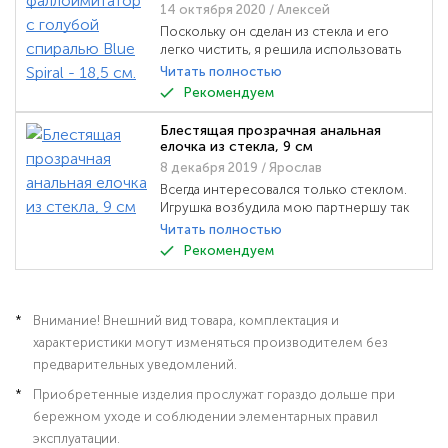
14 октября 2020
/ Алексей
Поскольку он сделан из стекла и его
легко чистить, я решила использовать
его анально. Это было великолепно. Так
Читать полностью
же он очень удобно лежит в руке.
Рекомендуем
Блестящая прозрачная анальная
елочка из стекла, 9 см
8 декабря 2019
/ Ярослав
Всегда интересовался только стеклом.
Игрушка возбудила мою партнершу так
же сильно, как и меня! Определенно
Читать полностью
рекомендую! Из преимуществ, стекло
Рекомендуем
действительно легко чистить, и не
терпится использовать прямо из
холодильника или морозильной камеры!
Внимание! Внешний вид товара, комплектация и
характеристики могут изменяться производителем без
предварительных уведомлений.
Приобретенные изделия прослужат гораздо дольше при
бережном уходе и соблюдении элементарных правил
эксплуатации.