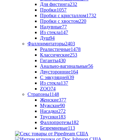
Для фистинга
232
Пробки
1057
Пробки с кристаллом
1732
Пробки с хвостом
220
Надувные
77
Из стекла
147
Душ
94
Фаллоимитаторы
2403
Реалистичные
1478
Классические
253
Гиганты
430
Анально-вагинальные
56
Двусторонние
164
С эякуляцией
39
Из стекла
137
ZOO
74
Страпоны
1148
Женские
377
Мужские
90
Насадки
272
Трусики
183
Фаллопротезы
182
Безремневые
113