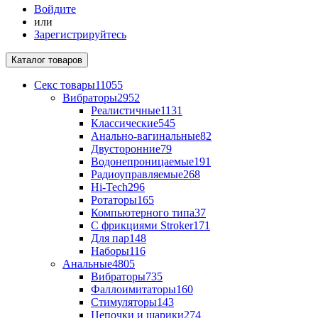
Войдите
или
Зарегистрируйтесь
Каталог
товаров
Секс товары
11055
Вибраторы
2952
Реалистичные
1131
Классические
545
Анально-вагинальные
82
Двусторонние
79
Водонепроницаемые
191
Радиоуправляемые
268
Hi-Tech
296
Ротаторы
165
Компьютерного типа
37
С фрикциями Stroker
171
Для пар
148
Наборы
116
Анальные
4805
Вибраторы
735
Фаллоимитаторы
160
Стимуляторы
143
Цепочки и шарики
274