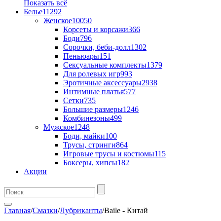
Показать всё
Белье
11292
Женское
10050
Корсеты и корсажи
366
Боди
796
Сорочки, беби-долл
1302
Пеньюары
151
Сексуальные комплекты
1379
Для ролевых игр
993
Эротичные аксессуары
2938
Интимные платья
577
Сетки
735
Большие размеры
1246
Комбинезоны
499
Мужское
1248
Боди, майки
100
Трусы, стринги
864
Игровые трусы и костюмы
115
Боксеры, хипсы
182
Акции
Главная
/
Смазки
/
Лубриканты
/
Baile - Китай