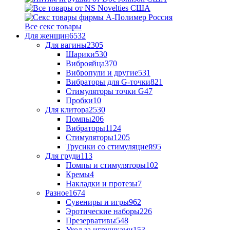
Все секс товары
Для женщин
6532
Для вагины
2305
Шарики
530
Виброяйца
370
Вибропули и другие
531
Вибраторы для G-точки
821
Стимуляторы точки G
47
Пробки
10
Для клитора
2530
Помпы
206
Вибраторы
1124
Стимуляторы
1205
Трусики со стимуляцией
95
Для груди
113
Помпы и стимуляторы
102
Кремы
4
Накладки и протезы
7
Разное
1674
Сувениры и игры
962
Эротические наборы
226
Презервативы
548
Уход за игрушками
153