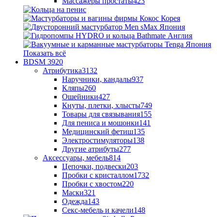
Массажеры простаты
423
Показать всё
BDSM
3920
Атрибутика
3132
Наручники, кандалы
937
Кляпы
260
Ошейники
427
Кнуты, плетки, хлысты
749
Товары для связывания
155
Для пениса и мошонки
141
Медицинский фетиш
135
Электростимуляторы
138
Другие атрибуты
277
Аксессуары, мебель
814
Цепочки, подвески
203
Пробки с кристаллом
1732
Пробки с хвостом
220
Маски
321
Одежда
143
Секс-мебель и качели
148