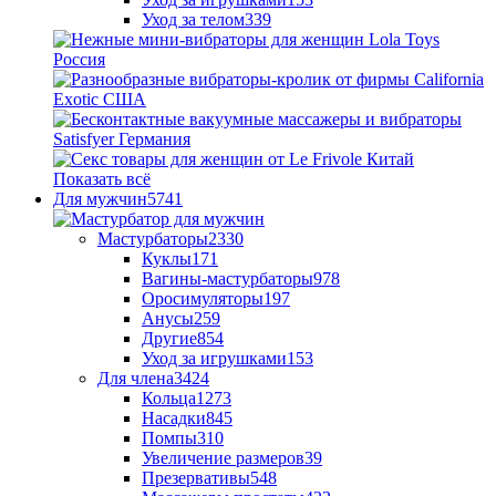
Уход за телом
339
Показать всё
Для мужчин
5741
Мастурбаторы
2330
Куклы
171
Вагины-мастурбаторы
978
Оросимуляторы
197
Анусы
259
Другие
854
Уход за игрушками
153
Для члена
3424
Кольца
1273
Насадки
845
Помпы
310
Увеличение размеров
39
Презервативы
548