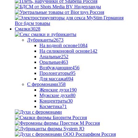
Все бдсм товары
Смазки
3028
Лубриканты
2673
На водной основе
1084
На силиконовой основе
142
Анальные
252
Оральные
463
Возбуждающие
456
Пролонгаторы
95
Для массажа
694
С феромонами
358
Женские духи
190
Мужские духи
80
Концентраты
30
Косметика
71