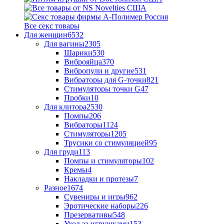
Все секс товары
Для женщин
6532
Для вагины
2305
Шарики
530
Виброяйца
370
Вибропули и другие
531
Вибраторы для G-точки
821
Стимуляторы точки G
47
Пробки
10
Для клитора
2530
Помпы
206
Вибраторы
1124
Стимуляторы
1205
Трусики со стимуляцией
95
Для груди
113
Помпы и стимуляторы
102
Кремы
4
Накладки и протезы
7
Разное
1674
Сувениры и игры
962
Эротические наборы
226
Презервативы
548
Уход за игрушками
153