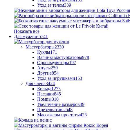
Уход за телом
339
Показать всё
Для мужчин
5741
Мастурбаторы
2330
Куклы
171
Вагины-мастурбаторы
978
Оросимуляторы
197
Анусы
259
Другие
854
Уход за игрушками
153
Для члена
3424
Кольца
1273
Насадки
845
Помпы
310
Увеличение размеров
39
Презервативы
548
Массажеры простаты
423