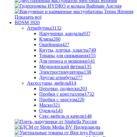
Показать всё
BDSM
3920
Атрибутика
3132
Наручники, кандалы
937
Кляпы
260
Ошейники
427
Кнуты, плетки, хлысты
749
Товары для связывания
155
Для пениса и мошонки
141
Медицинский фетиш
135
Электростимуляторы
138
Другие атрибуты
277
Аксессуары, мебель
814
Цепочки, подвески
203
Пробки с кристаллом
1732
Пробки с хвостом
220
Маски
321
Одежда
143
Секс-мебель и качели
148