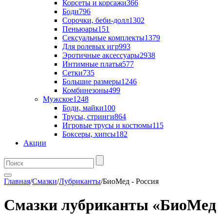
Корсеты и корсажи
366
Боди
796
Сорочки, беби-долл
1302
Пеньюары
151
Сексуальные комплекты
1379
Для ролевых игр
993
Эротичные аксессуары
2938
Интимные платья
577
Сетки
735
Большие размеры
1246
Комбинезоны
499
Мужское
1248
Боди, майки
100
Трусы, стринги
864
Игровые трусы и костюмы
115
Боксеры, хипсы
182
Акции
Главная
/
Смазки
/
Лубриканты
/
БиоМед - Россия
Смазки лубриканты «БиоМед 