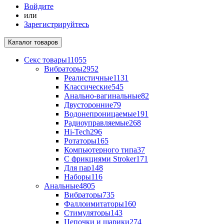
Войдите
или
Зарегистрируйтесь
Каталог
товаров
Секс товары
11055
Вибраторы
2952
Реалистичные
1131
Классические
545
Анально-вагинальные
82
Двусторонние
79
Водонепроницаемые
191
Радиоуправляемые
268
Hi-Tech
296
Ротаторы
165
Компьютерного типа
37
С фрикциями Stroker
171
Для пар
148
Наборы
116
Анальные
4805
Вибраторы
735
Фаллоимитаторы
160
Стимуляторы
143
Цепочки и шарики
274