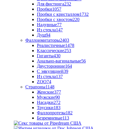
Для фистинга
232
Пробки
1057
Пробки с кристаллом
1732
Пробки с хвостом
220
Надувные
77
Из стекла
147
Душ
94
Фаллоимитаторы
2403
Реалистичные
1478
Классические
253
Гиганты
430
Анально-вагинальные
56
Двусторонние
164
С эякуляцией
39
Из стекла
137
ZOO
74
Страпоны
1148
Женские
377
Мужские
90
Насадки
272
Трусики
183
Фаллопротезы
182
Безремневые
113