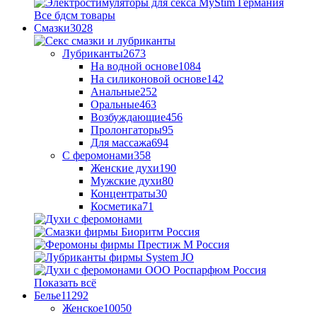
Все бдсм товары
Смазки
3028
Лубриканты
2673
На водной основе
1084
На силиконовой основе
142
Анальные
252
Оральные
463
Возбуждающие
456
Пролонгаторы
95
Для массажа
694
С феромонами
358
Женские духи
190
Мужские духи
80
Концентраты
30
Косметика
71
Показать всё
Белье
11292
Женское
10050