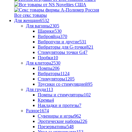
Все секс товары
Для женщин
6532
Для вагины
2305
Шарики
530
Виброяйца
370
Вибропули и другие
531
Вибраторы для G-точки
821
Стимуляторы точки G
47
Пробки
10
Для клитора
2530
Помпы
206
Вибраторы
1124
Стимуляторы
1205
Трусики со стимуляцией
95
Для груди
113
Помпы и стимуляторы
102
Кремы
4
Накладки и протезы
7
Разное
1674
Сувениры и игры
962
Эротические наборы
226
Презервативы
548
Уход за игрушками
153