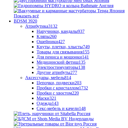
Показать всё
BDSM
3920
Атрибутика
3132
Наручники, кандалы
937
Кляпы
260
Ошейники
427
Кнуты, плетки, хлысты
749
Товары для связывания
155
Для пениса и мошонки
141
Медицинский фетиш
135
Электростимуляторы
138
Другие атрибуты
277
Аксессуары, мебель
814
Цепочки, подвески
203
Пробки с кристаллом
1732
Пробки с хвостом
220
Маски
321
Одежда
143
Секс-мебель и качели
148