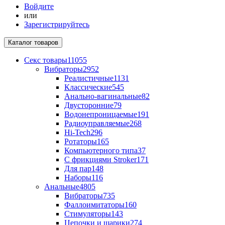
Войдите
или
Зарегистрируйтесь
Каталог
товаров
Секс товары
11055
Вибраторы
2952
Реалистичные
1131
Классические
545
Анально-вагинальные
82
Двусторонние
79
Водонепроницаемые
191
Радиоуправляемые
268
Hi-Tech
296
Ротаторы
165
Компьютерного типа
37
С фрикциями Stroker
171
Для пар
148
Наборы
116
Анальные
4805
Вибраторы
735
Фаллоимитаторы
160
Стимуляторы
143
Цепочки и шарики
274