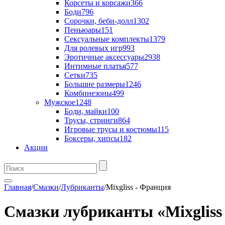
Корсеты и корсажи
366
Боди
796
Сорочки, беби-долл
1302
Пеньюары
151
Сексуальные комплекты
1379
Для ролевых игр
993
Эротичные аксессуары
2938
Интимные платья
577
Сетки
735
Большие размеры
1246
Комбинезоны
499
Мужское
1248
Боди, майки
100
Трусы, стринги
864
Игровые трусы и костюмы
115
Боксеры, хипсы
182
Акции
Главная
/
Смазки
/
Лубриканты
/
Mixgliss - Франция
Смазки лубриканты «Mixgliss