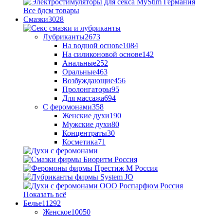
Все бдсм товары
Смазки
3028
Лубриканты
2673
На водной основе
1084
На силиконовой основе
142
Анальные
252
Оральные
463
Возбуждающие
456
Пролонгаторы
95
Для массажа
694
С феромонами
358
Женские духи
190
Мужские духи
80
Концентраты
30
Косметика
71
Показать всё
Белье
11292
Женское
10050