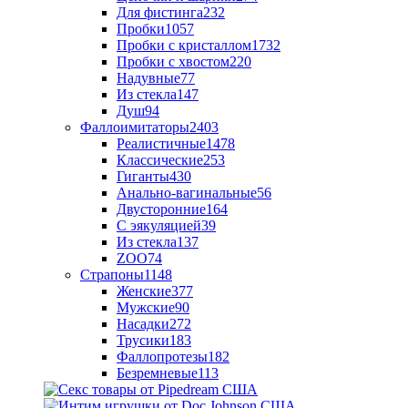
Для фистинга
232
Пробки
1057
Пробки с кристаллом
1732
Пробки с хвостом
220
Надувные
77
Из стекла
147
Душ
94
Фаллоимитаторы
2403
Реалистичные
1478
Классические
253
Гиганты
430
Анально-вагинальные
56
Двусторонние
164
С эякуляцией
39
Из стекла
137
ZOO
74
Страпоны
1148
Женские
377
Мужские
90
Насадки
272
Трусики
183
Фаллопротезы
182
Безремневые
113