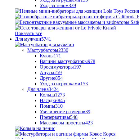
Уход за телом
339
Показать всё
Для мужчин
5741
Мастурбаторы
2330
Куклы
171
Вагины-мастурбаторы
978
Оросимуляторы
197
Анусы
259
Другие
854
Уход за игрушками
153
Для члена
3424
Кольца
1273
Насадки
845
Помпы
310
Увеличение размеров
39
Презервативы
548
Массажеры простаты
423