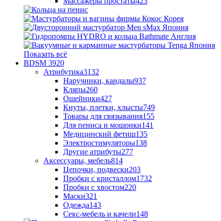
Массажеры простаты
423
Показать всё
BDSM
3920
Атрибутика
3132
Наручники, кандалы
937
Кляпы
260
Ошейники
427
Кнуты, плетки, хлысты
749
Товары для связывания
155
Для пениса и мошонки
141
Медицинский фетиш
135
Электростимуляторы
138
Другие атрибуты
277
Аксессуары, мебель
814
Цепочки, подвески
203
Пробки с кристаллом
1732
Пробки с хвостом
220
Маски
321
Одежда
143
Секс-мебель и качели
148