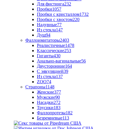
Для фистинга
232
Пробки
1057
Пробки с кристаллом
1732
Пробки с хвостом
220
Надувные
77
Из стекла
147
Душ
94
Фаллоимитаторы
2403
Реалистичные
1478
Классические
253
Гиганты
430
Анально-вагинальные
56
Двусторонние
164
С эякуляцией
39
Из стекла
137
ZOO
74
Страпоны
1148
Женские
377
Мужские
90
Насадки
272
Трусики
183
Фаллопротезы
182
Безремневые
113