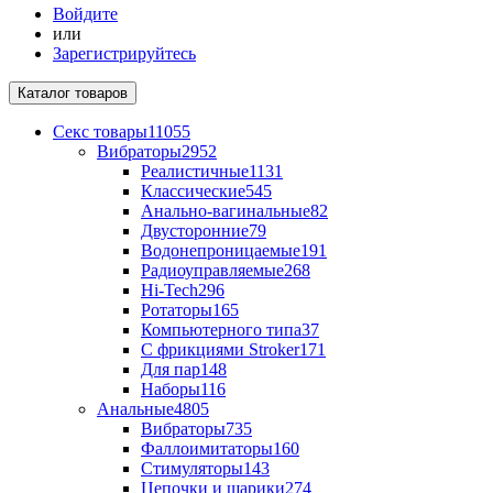
Войдите
или
Зарегистрируйтесь
Каталог
товаров
Секс товары
11055
Вибраторы
2952
Реалистичные
1131
Классические
545
Анально-вагинальные
82
Двусторонние
79
Водонепроницаемые
191
Радиоуправляемые
268
Hi-Tech
296
Ротаторы
165
Компьютерного типа
37
С фрикциями Stroker
171
Для пар
148
Наборы
116
Анальные
4805
Вибраторы
735
Фаллоимитаторы
160
Стимуляторы
143
Цепочки и шарики
274