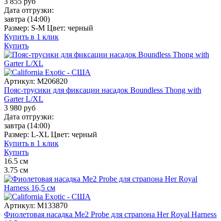
3 855
руб
Дата отгрузки:
завтра
(14:00)
Размер:
S-M
Цвет:
черный
Купить в 1 клик
Купить
Артикул:
M206820
Пояс-трусики для фиксации насадок Boundless Thong with
Garter L/XL
3 980
руб
Дата отгрузки:
завтра
(14:00)
Размер:
L-XL
Цвет:
черный
Купить в 1 клик
Купить
16.5
см
3.75
см
Артикул:
M133870
Фиолетовая насадка Me2 Probe для страпона Her Royal Harness