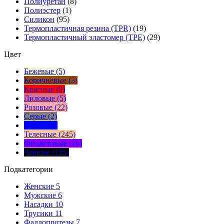
Полиуретан
(8)
Полиэстер
(1)
Силикон
(95)
Термопластичная резина (TPR)
(19)
Термопластичный эластомер (TPE)
(29)
Цвет
Бежевые (5)
Коричневые (3)
Красные (9)
Лиловые (5)
Розовые (22)
Серые (2)
Синие (9)
Телесные (245)
Фиолетовые (16)
Черные (125)
Подкатегории
Женские
5
Мужские
6
Насадки
10
Трусики
11
Фаллопротезы
7