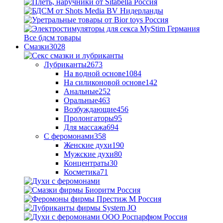
Все бдсм товары
Смазки
3028
Лубриканты
2673
На водной основе
1084
На силиконовой основе
142
Анальные
252
Оральные
463
Возбуждающие
456
Пролонгаторы
95
Для массажа
694
С феромонами
358
Женские духи
190
Мужские духи
80
Концентраты
30
Косметика
71