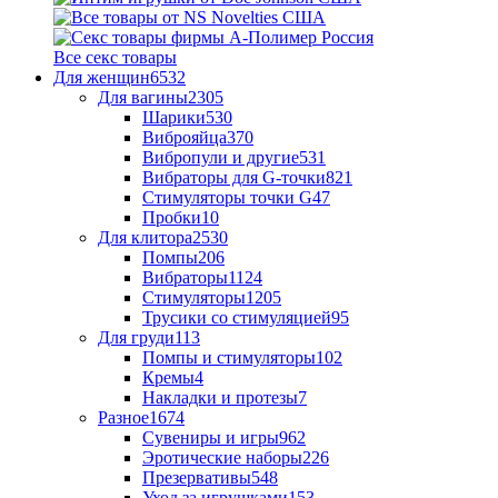
Все секс товары
Для женщин
6532
Для вагины
2305
Шарики
530
Виброяйца
370
Вибропули и другие
531
Вибраторы для G-точки
821
Стимуляторы точки G
47
Пробки
10
Для клитора
2530
Помпы
206
Вибраторы
1124
Стимуляторы
1205
Трусики со стимуляцией
95
Для груди
113
Помпы и стимуляторы
102
Кремы
4
Накладки и протезы
7
Разное
1674
Сувениры и игры
962
Эротические наборы
226
Презервативы
548
Уход за игрушками
153