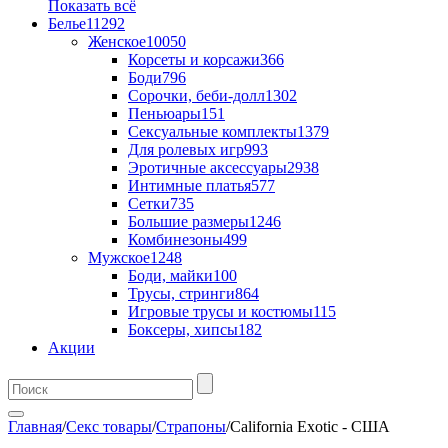
Показать всё
Белье
11292
Женское
10050
Корсеты и корсажи
366
Боди
796
Сорочки, беби-долл
1302
Пеньюары
151
Сексуальные комплекты
1379
Для ролевых игр
993
Эротичные аксессуары
2938
Интимные платья
577
Сетки
735
Большие размеры
1246
Комбинезоны
499
Мужское
1248
Боди, майки
100
Трусы, стринги
864
Игровые трусы и костюмы
115
Боксеры, хипсы
182
Акции
Главная
/
Секс товары
/
Страпоны
/
California Exotic - США