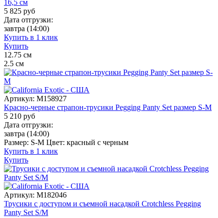
16,5 см
5 825
руб
Дата отгрузки:
завтра
(14:00)
Купить в 1 клик
Купить
12.75
см
2.5
см
Артикул:
M158927
Красно-черные страпон-трусики Pegging Panty Set размер S-M
5 210
руб
Дата отгрузки:
завтра
(14:00)
Размер:
S-M
Цвет:
красный с черным
Купить в 1 клик
Купить
Артикул:
M182046
Трусики с доступом и съемной насадкой Crotchless Pegging
Panty Set S/M