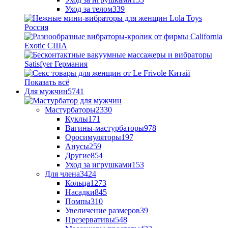
Уход за телом
339
Показать всё
Для мужчин
5741
Мастурбаторы
2330
Куклы
171
Вагины-мастурбаторы
978
Оросимуляторы
197
Анусы
259
Другие
854
Уход за игрушками
153
Для члена
3424
Кольца
1273
Насадки
845
Помпы
310
Увеличение размеров
39
Презервативы
548