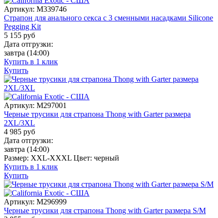
Артикул:
M339746
Страпон для анального секса с 3 сменными насадками Silicone
Pegging Kit
5 155
руб
Дата отгрузки:
завтра
(14:00)
Купить в 1 клик
Купить
Артикул:
M297001
Черные трусики для страпона Thong with Garter размера
2XL/3XL
4 985
руб
Дата отгрузки:
завтра
(14:00)
Размер:
XXL-XXXL
Цвет:
черный
Купить в 1 клик
Купить
Артикул:
M296999
Черные трусики для страпона Thong with Garter размера S/M