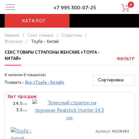
0
+7 995 300-07-25
КАТАЛОГ
Главная
/
Секс товары
/
Страпоны
/
Женские
/
ToyFa - Китай
СЕКС ТОВАРЫ СТРАПОНЫ ЖЕНСКИЕ «TOYFA -
КИТАЙ»
ФИЛЬТР
В наличии 8 товара(ов)
Сортировка
Показать -
Все «ToyFa - Китай»
Хит продаж
14.5
см
3.5
см
Артикул:
M158483